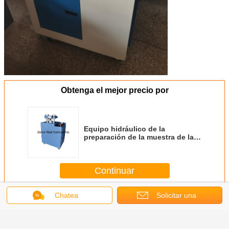
Obtenga el mejor precio por
Equipo hidráulico de la
preparación de la muestra de la
prensa XRF de la muestra
Continuar
Chatea
Solicitar una
Equipos de laboratorio generales
Más
cotización