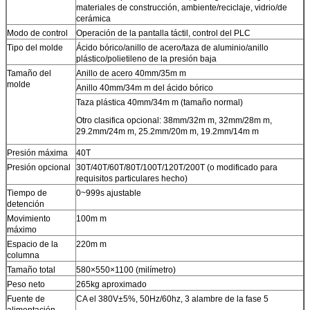
materiales de construcción, ambiente/reciclaje, vidrio/de
cerámica
Modo de control
Operación de la pantalla táctil, control del PLC
Tipo del molde
Ácido bórico/anillo de acero/taza de aluminio/anillo
plástico/polietileno de la presión baja
Tamaño del
Anillo de acero 40mm/35m m
molde
Anillo 40mm/34m m del ácido bórico
Taza plástica 40mm/34m m (tamaño normal)
Otro clasifica opcional: 38mm/32m m, 32mm/28m m,
29.2mm/24m m, 25.2mm/20m m, 19.2mm/14m m
Presión máxima
40T
Presión opcional
30T/40T/60T/80T/100T/120T/200T (o modificado para
requisitos particulares hecho)
Tiempo de
0~999s ajustable
detención
Movimiento
100m m
máximo
Espacio de la
220m m
columna
Tamaño total
580×550×1100 (milímetro)
Peso neto
265kg aproximado
Fuente de
CA el 380V±5%, 50Hz/60hz, 3 alambre de la fase 5
alimentación