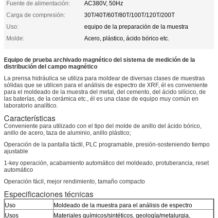
Fuente de alimentación:
AC380V, 50Hz
Carga de compresión:
30T/40T/60T/80T/100T/120T/200T
Uso:
equipo de la preparación de la muestra
Molde:
Acero, plástico, ácido bórico etc.
Equipo de prueba archivado magnético del sistema de medición de la
distribución del campo magnético
La prensa hidráulica se utiliza para moldear de diversas clases de muestras
sólidas que se utilicen para el análisis de espectro de XRF, él es conveniente
para el moldeado de la muestra del metal, del cemento, del ácido silícico, de
las baterías, de la cerámica etc., él es una clase de equipo muy común en
laboratorio analítico.
Características
Conveniente para utilizado con el tipo del molde de anillo del ácido bórico,
anillo de acero, taza de aluminio, anillo plástico;
Operación de la pantalla táctil, PLC programable, presión-sosteniendo tiempo
ajustable
1-key operación, acabamiento automático del moldeado, protuberancia, reset
automático
Operación fácil, mejor rendimiento, tamaño compacto
Especificaciones técnicas
Uso
Moldeado de la muestra para el análisis de espectro
Usos
Materiales químicos/sintéticos, geología/metalurgia,