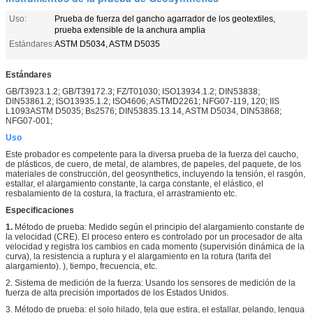
Uso:
Prueba de fuerza del gancho agarrador de los geotextiles,
prueba extensible de la anchura amplia
Estándares:
ASTM D5034, ASTM D5035
Estándares
GB/T3923.1.2; GB/T39172.3; FZ/T01030; ISO13934.1.2; DIN53838;
DIN53861.2; ISO13935.1.2; ISO4606; ASTMD2261; NFG07-119, 120; IIS
L1093ASTM D5035; Bs2576; DIN53835.13.14, ASTM D5034, DIN53868;
NFG07-001;
Uso
Este probador es competente para la diversa prueba de la fuerza del caucho,
de plásticos, de cuero, de metal, de alambres, de papeles, del paquete, de los
materiales de construcción, del geosynthetics, incluyendo la tensión, el rasgón,
estallar, el alargamiento constante, la carga constante, el elástico, el
resbalamiento de la costura, la fractura, el arrastramiento etc.
Especificaciones
1.
Método de prueba: Medido según el principio del alargamiento constante de
la velocidad (CRE). El proceso entero es controlado por un procesador de alta
velocidad y registra los cambios en cada momento (supervisión dinámica de la
curva), la resistencia a ruptura y el alargamiento en la rotura (tarifa del
alargamiento). ), tiempo, frecuencia, etc.
2. Sistema de medición de la fuerza: Usando los sensores de medición de la
fuerza de alta precisión importados de los Estados Unidos.
3. Método de prueba: el solo hilado, tela que estira, el estallar, pelando, lengua