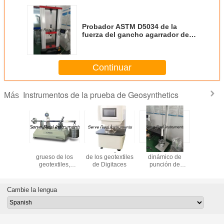
Probador ASTM D5034 de la
fuerza del gancho agarrador del
probador de la ancho-anchura
del equipo de prueba de los
geotextiles
Continuar
Instrumentos de la prueba de Geosynthetics
Más
tamizado
Indicador de
Metro del grueso
Probador
Probad
ador ISO
grueso de los
de los geotextiles
dinámico de
dispersi
quipo del
geotextiles,
de Digitaces
punción de
pigment
 de la
instrumento de la
geotextiles
negro de 
ura de
prueba de
ISO/DIS 13433
Equipo de
 de los
Geosynthetics
de plásti
Cambie la lengua
xtiles
185