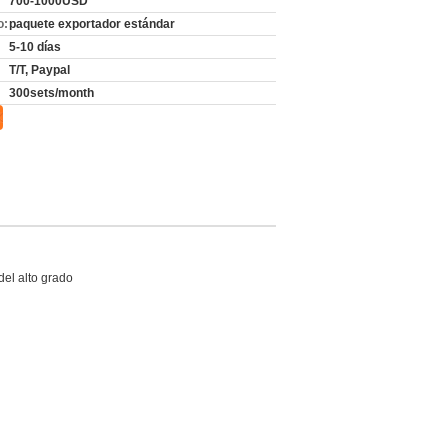
700-1000USD
o:
paquete exportador estándar
5-10 días
T/T, Paypal
300sets/month
del alto grado