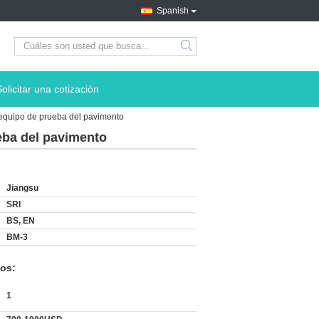
Spanish
search
Solicitar una cotización
, equipo de prueba del pavimento
ueba del pavimento
Jiangsu
SRI
BS, EN
BM-3
os:
1