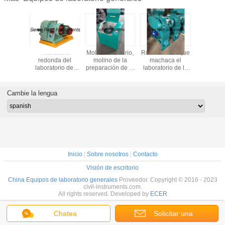
1311 del
Trituradora
Molino vibratorio,
Rodillo doble que
Equipo hid
PA de la
redonda del
molino de la
machaca el
de la prep
ión del
laboratorio del
preparación de la
laboratorio de la
de la mue
spacio
molinero del disco
muestra, máquina
máquina que
la prensa
l equipo
del mineral de la
de pulir del
machaca la
la mue
e TCLP
escoria de
laboratorio
máquina de la
Cambie la lengua
cemento de la
preparación de la
máquina de pulir
muestra del
del disco
equipo
Inicio
|
Sobre nosotros
|
Contacto
Visión de escritorio
China Equipos de laboratorio generales
Proveedor. Copyright © 2016 - 2023
civil-instruments.com.
All rights reserved. Developed by
ECER
Chatea
Solicitar una