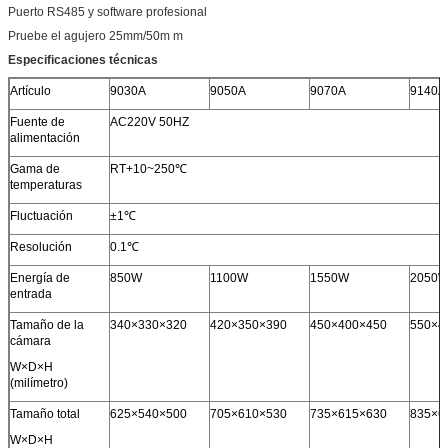
Puerto RS485 y software profesional
Pruebe el agujero 25mm/50m m
Especificaciones técnicas
Artículo
9030A
9050A
9070A
9140A
Fuente de
AC220V 50HZ
alimentación
Gama de
RT+10~250℃
temperaturas
Fluctuación
±1℃
Resolución
0.1℃
Energía de
850W
1100W
1550W
2050
entrada
Tamaño de la
340×330×320
420×350×390
450×400×450
550×4
cámara
W×D×H
(milímetro)
Tamaño total
625×540×500
705×610×530
735×615×630
835×6
W×D×H