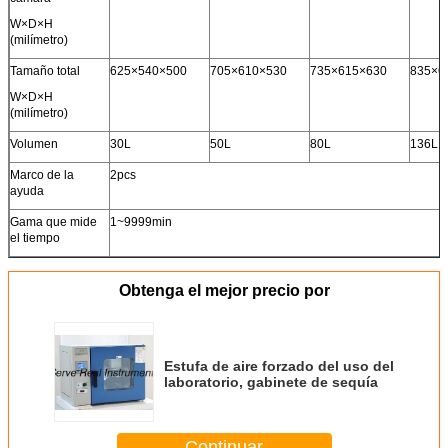
W×D×H
(milímetro)
Tamaño total
625×540×500
705×610×530
735×615×630
835×6
W×D×H
(milímetro)
Volumen
30L
50L
80L
136L
Marco de la
2pcs
ayuda
Gama que mide
1~9999min
el tiempo
Obtenga el mejor precio por
Estufa de aire forzado del uso del
laboratorio, gabinete de sequía
Continuar