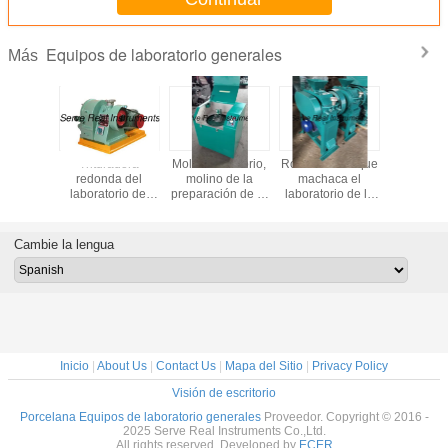
Equipos de laboratorio generales
Más
1311 del
Trituradora
Molino vibratorio,
Rodillo doble que
Equipo hid
PA de la
redonda del
molino de la
machaca el
de la prep
ión del
laboratorio del
preparación de la
laboratorio de la
de la mue
spacio
molinero del disco
muestra, máquina
máquina que
la prensa
l equipo
del mineral de la
de pulir del
machaca la
la mue
e TCLP
escoria de
laboratorio
máquina de la
Cambie la lengua
cemento de la
preparación de la
máquina de pulir
muestra del
del disco
equipo
Inicio
|
About Us
|
Contact Us
|
Mapa del Sitio
|
Privacy Policy
Visión de escritorio
Porcelana Equipos de laboratorio generales
Proveedor. Copyright © 2016 -
2025 Serve Real Instruments Co.,Ltd.
All rights reserved. Developed by
ECER