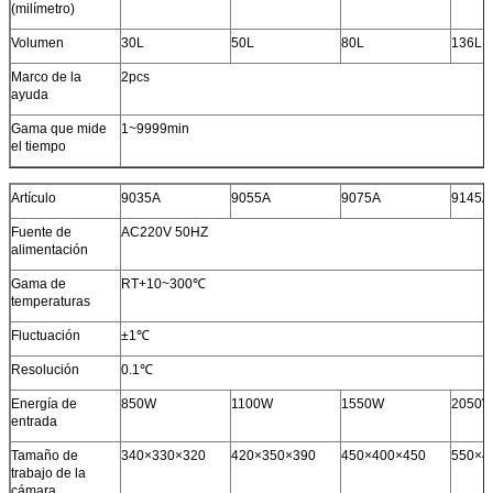
(milímetro)
Volumen
30L
50L
80L
136L
Marco de la
2pcs
ayuda
Gama que mide
1~9999min
el tiempo
Artículo
9035A
9055A
9075A
9145A
Fuente de
AC220V 50HZ
alimentación
Gama de
RT+10~300℃
temperaturas
Fluctuación
±1℃
Resolución
0.1℃
Energía de
850W
1100W
1550W
2050
entrada
Tamaño de
340×330×320
420×350×390
450×400×450
550×4
trabajo de la
cámara