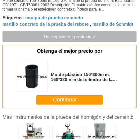
Molde concreto 150*300m m, 160*320m m de la prueba del hierro Estándares:
GB11971, GB/T50081-2002 Descripción El molde elástico concreto se utiliza a
formar la prisma o el espécimen concreto cilíndrico para la ...
equipo de prueba concreto
Etiquetas:
,
martillo concreto de la prueba del rebote
martillo de Schmidt
,
Descripción de producto >
Obtenga el mejor precio por
Molde plástico 150*300m m,
160*320m m del cilindro de la
prueba concreta
Continuar
Instrumentos de la prueba del hormigón y del cemento
Más