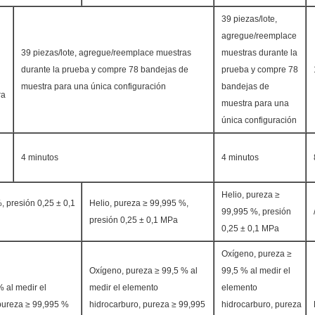
39 piezas/lote,
agregue/reemplace
39 piezas/lote, agregue/reemplace muestras
muestras durante la
durante la prueba y compre 78 bandejas de
prueba y compre 78
muestra para una única configuración
bandejas de
ra
muestra para una
única configuración
4 minutos
4 minutos
Helio, pureza ≥
, presión 0,25 ± 0,1
Helio, pureza ≥ 99,995 %,
99,995 %, presión
presión 0,25 ± 0,1 MPa
0,25 ± 0,1 MPa
Oxígeno, pureza ≥
Oxígeno, pureza ≥ 99,5 % al
99,5 % al medir el
 al medir el
medir el elemento
elemento
pureza ≥ 99,995 %
hidrocarburo, pureza ≥ 99,995
hidrocarburo, pureza