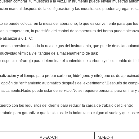
 pueden comprar 78 muestras a la vez.El instrumento puede enviar muestras automá
ación manual después de la configuración, y las muestras se pueden agregar, rest
nto se puede colocar en la mesa de laboratorio, lo que es conveniente para que los 
lar la temperatura, la precisión del control de temperatura del horno puede alcanza
de alcanzar ± 0,1 ℃;
rear la presión de toda la ruta de gas del instrumento, que puede detectar automá
conductividad térmica y el tanque de almacenamiento de gas;
 espectro infrarrojo para determinar el contenido de carbono y el contenido de hi
matización y el tiempo para probar carbono, hidrógeno y nitrógeno es de aproxima
a opción de "enfriamiento automático después del experimento".Después de compl
omáticamente.Nadie puede estar de servicio.No se requiere personal para enfriar
rdo con los requisitos del cliente para reducir la carga de trabajo del cliente;
ratorio para garantizar que los datos de la balanza no caigan al suelo y que los 
MJ-EC-CH
MJ-EC-H