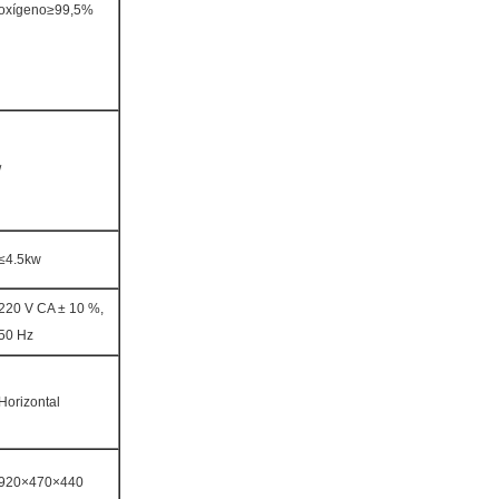
oxígeno≥99,5%
/
≤4.5kw
220 V CA ± 10 %,
50 Hz
Horizontal
920×470×440