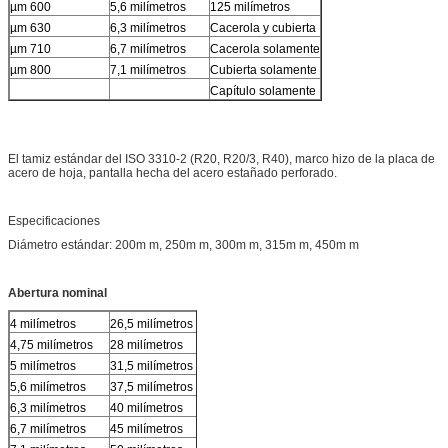
µm 600
5,6 milímetros
125 milímetros
µm 630
6,3 milímetros
Cacerola y cubierta
µm 710
6,7 milímetros
Cacerola solamente
µm 800
7,1 milímetros
Cubierta solamente
Capítulo solamente
El tamiz estándar del ISO 3310-2 (R20, R20/3, R40), marco hizo de la placa de
acero de hoja, pantalla hecha del acero estañado perforado.
Especificaciones
Diámetro estándar: 200m m, 250m m, 300m m, 315m m, 450m m
Abertura nominal
4 milímetros
26,5 milímetros
4,75 milímetros
28 milímetros
5 milímetros
31,5 milímetros
5,6 milímetros
37,5 milímetros
6,3 milímetros
40 milímetros
6,7 milímetros
45 milímetros