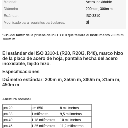
Material:
Acero inoxidable
Diámetro:
200m m, 300m m
Estándar:
ISO 3310
Modificado para requisitos particulares:
SÍ
SUS del tamiz de la prueba del ISO 3310 que tamiza el instrumento 200m m
300m m
El estándar del ISO 3310-1 (R20, R20/3, R40), marco hizo
de la placa de acero de hoja, pantalla hecha del acero
inoxidable, tejido hizo.
Especificaciones
Diámetro estándar: 200m m, 250m m, 300m m, 315m m,
450m m
Abertura nominal
µm 20
µm 850
8 milímetros
µm 38
1 milímetro
9,5 milímetros
µm 40
1,18 milímetros
10 milímetros
µm 45
1,25 milímetros
11,2 milímetros