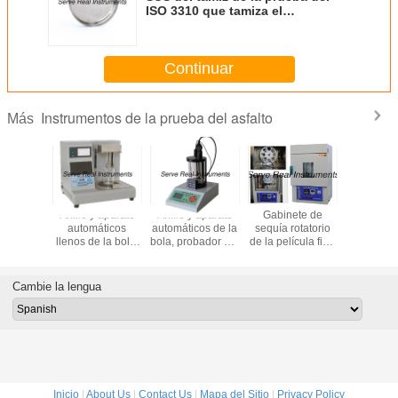
ISO 3310 que tamiza el
instrumento 200m m 300m m
Continuar
Instrumentos de la prueba del asfalto
Más
 extractor
Anillo y aparato
Anillo y aparato
Gabinete de
Compr
 la
automáticos
automáticos de la
sequía rotatorio
automá
gadora de
llenos de la bola,
bola, probador del
de la película fina
AASHTO
zcla,
probador del
punto de
(RTFOT) ASTM
ASTM D1
nto de la
punto de
reblandecimiento
AASHTO,
Digita
l asfalto
reblandecimiento
del asfalto
instrumento de la
Marsha
Cambie la lengua
del asfalto
prueba del asfalto
AASHTO
Inicio
|
About Us
|
Contact Us
|
Mapa del Sitio
|
Privacy Policy