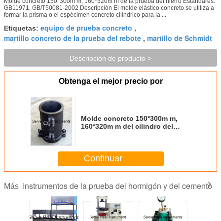
Molde concreto 150*300m m, 160*320m m de la prueba del hierro Estándares:
GB11971, GB/T50081-2002 Descripción El molde elástico concreto se utiliza a
formar la prisma o el espécimen concreto cilíndrico para la ...
equipo de prueba concreto
Etiquetas:
,
martillo concreto de la prueba del rebote
martillo de Schmidt
,
Descripción de producto >
Obtenga el mejor precio por
Molde concreto 150*300m m,
160*320m m del cilindro del
hierro de la prueba
Continuar
Instrumentos de la prueba del hormigón y del cemento
Más