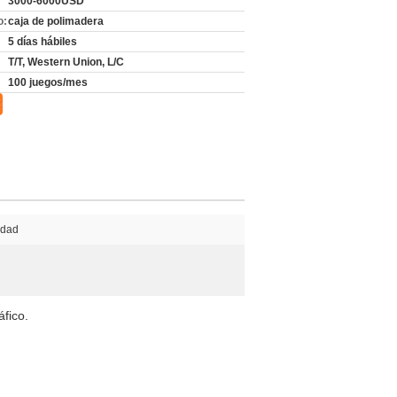
3000-6000USD
o:
caja de polimadera
5 días hábiles
T/T, Western Union, L/C
100 juegos/mes
iedad
áfico.