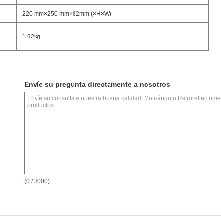
220 mm×250 mm×82mm (×H×W)
1.92kg
Envíe su pregunta directamente a nosotros
(
0
/ 3000)