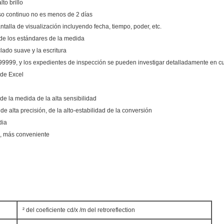
to brillo
uso continuo no es menos de 2 días
talla de visualización incluyendo fecha, tiempo, poder, etc.
 de los estándares de la medida
lado suave y la escritura
9999, y los expedientes de inspección se pueden investigar detalladamente en 
 de Excel
 de la medida de la alta sensibilidad
de alta precisión, de la alto-estabilidad de la conversión
dia
n, más conveniente
² del coeficiente cd/x /m del retroreflection