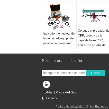
Coloque el probador d
Indicador no nuclear de
CBR, prueba de la
la densidad, equipo de
capa de base CBR,
prueba del pavimento
equipo de prueba del
pavimento
Solicitar una cotización
Envíe
E-Mail
Mapa del Sitio
|
Sitio movil
Política de privacidad
|
China Equipos d