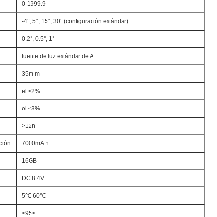
0-1999.9
-4°, 5°, 15°, 30° (configuración estándar)
0.2°, 0.5°, 1°
fuente de luz estándar de A
35m m
el ≤2%
el ≤3%
>12h
ción
7000mA.h
16GB
DC 8.4V
5℃-60℃
<95>