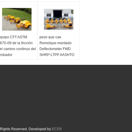
quipo CFT ASTM
peso que cae
670-09 de la fricción
Remolque-montado
el camino continuo del
Deflectometer FWD
robador
SHRP-LTPP AASHTO
R32 FWD
stándares:
ASTM
670-09
Estándares:
SHRP-
unciones:
prueba
LTPP AASHTO R32
uperficial del
FWD
oeficiente de la
Funciones:
Prueba de
ricción
la fuerza de
sustentación del
pavimento
ll Rights Reserved. Developed by
ECER