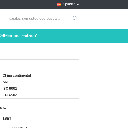
Spanish
search
Solicitar una cotización
China continental
SRI
ISO 9001
JT-BZ-02
os:
1SET