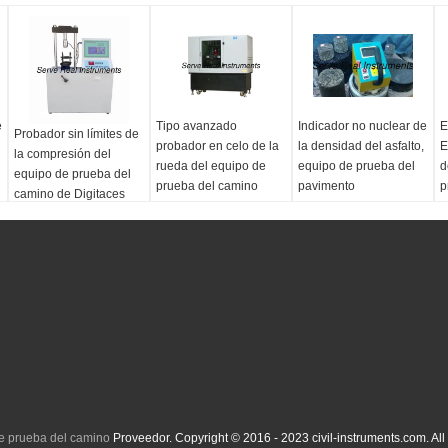
e
Tipo avanzado
Indicador no nuclear de
E
Probador sin límites de
probador en celo de la
la densidad del asfalto,
E
la compresión del
rueda del equipo de
equipo de prueba del
d
equipo de prueba del
prueba del camino
pavimento
p
camino de Digitaces
Estándares:
ASTM,
E
100kN
AASHTO
E
F
s
c
f
e prueba del camino
Proveedor. Copyright © 2016 - 2023 civil-instruments.com. A