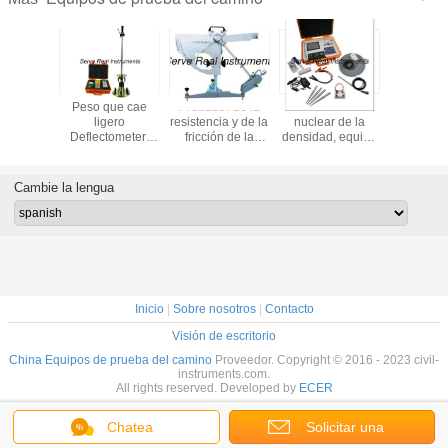
 estático
Peso que cae
Probador de la
Indicador no
Línea inst
gamento
ligero
resistencia y de la
nuclear de la
de la mar
placa,
Deflectometer,
fricción de la
densidad, equipo
pavimento
 estático
probador
resbalón del
de prueba del
prueba del
lo de la
dinámico del
péndulo, equipo
pavimento
del
ción Ev2
módulo de la
de prueba del
retrorefle
Cambie la lengua
deformación de
pavimento
(Qd/
Evd
Inicio
|
Sobre nosotros
|
Contacto
Visión de escritorio
China Equipos de prueba del camino
Proveedor. Copyright © 2016 - 2023 civil-
instruments.com.
All rights reserved. Developed by
ECER
Chatea
Solicitar una